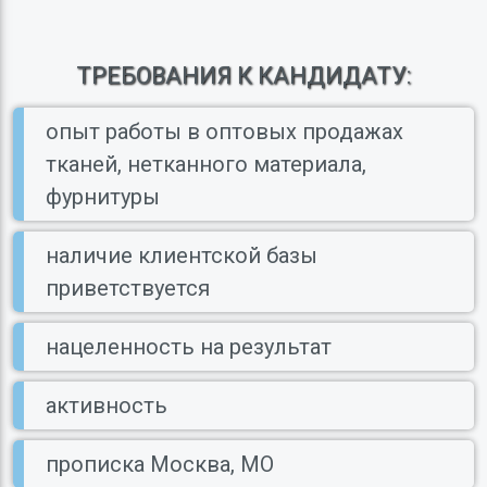
Шнуры, шнурки
Опрыскиватели Volpi
Лента веретенная
ТРЕБОВАНИЯ К КАНДИДАТУ:
Пароплен
Лента для молнии
опыт работы в оптовых продажах
Сувенир Вырастайка
Лента для штор
тканей, нетканного материала,
фурнитуры
Укрывные материалы
Лента отделочная
наличие клиентской базы
Химия для бассейна
Кант отделочный
приветствуется
Товары для Нового года
Лента георгиевск
нацеленность на результат
Акции, распродажи
Лента для погон
активность
прописка Москва, МО